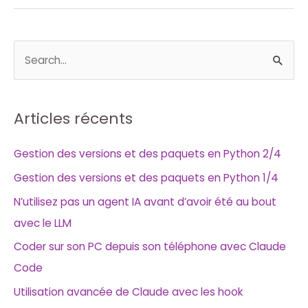
R
e
c
h
Articles récents
e
Gestion des versions et des paquets en Python 2/4
r
Gestion des versions et des paquets en Python 1/4
c
h
N’utilisez pas un agent IA avant d’avoir été au bout
e
avec le LLM
r
Coder sur son PC depuis son téléphone avec Claude
Code
:
Utilisation avancée de Claude avec les hook