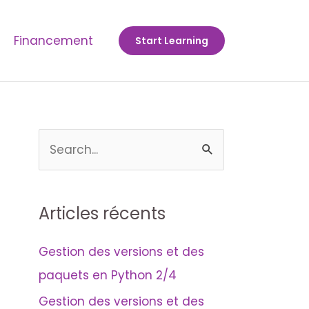
Financement
Start Learning
R
e
c
Articles récents
h
e
Gestion des versions et des
r
paquets en Python 2/4
c
Gestion des versions et des
h