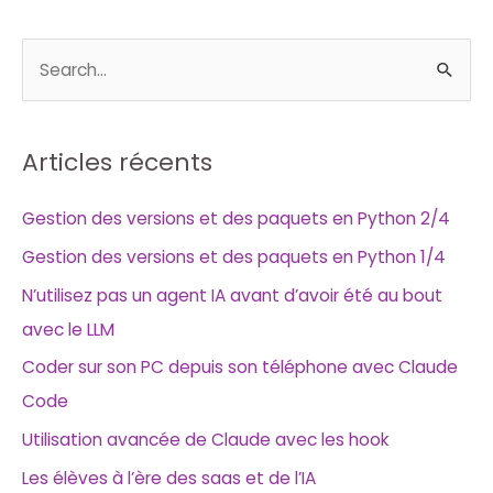
R
e
c
h
Articles récents
e
Gestion des versions et des paquets en Python 2/4
r
Gestion des versions et des paquets en Python 1/4
c
h
N’utilisez pas un agent IA avant d’avoir été au bout
e
avec le LLM
r
Coder sur son PC depuis son téléphone avec Claude
Code
:
Utilisation avancée de Claude avec les hook
Les élèves à l’ère des saas et de l’IA