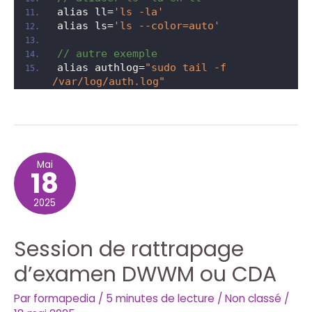
alias ll=
'ls -la'
alias ls=
'ls --color=auto'
// autre exemple
alias authlog=
"sudo tail -f 
/var/log/auth.log"
Mai
18
2025
Session de rattrapage
d’examen DWWM ou CDA
Par
formapedia
/
5 minutes de lecture
/
Non classé
/