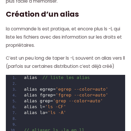
plus facile à mémoriser.
Création d’un alias
la commande ls est pratique, et encore plus ls -l, qui
liste les fichiers avec des information sur les droits et
propriétaires.
C’est un peu long de taper ls -l, souvent on alias vers ll
(parfois sur certaines distribution c’est déjà créé)
alias  
// liste les alias
alias egrep=
'egrep --color=auto'
alias fgrep=
'fgrep --color=auto'
alias grep=
'grep --color=auto'
alias l=
'ls -CF'
alias la=
'ls -A'
// aliaser ls -la en ll