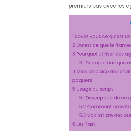
premiers pas avec les a
1
Savez vous ce qu’est un
2
Qu’est ce que le frame
3
Pourquoi utiliser des ag
3.1
Exemple basique av
4
Mise en place de l’envi
paquets
5
Usage du script
5.1
Description de ce q
5.2
Comment crewAI s
5.3
Voir la liste des ou
6
Les Task