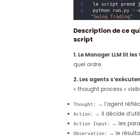
le script prend 
python run.
py
"Swing Trading"
Description de ce qu
script
1. Le Manager LLM lit les
quel ordre.
2. Les agents s’exécute
« thought process » visibl
→ l’agent réfléch
Thought:
→ il décide d’uti
Action:
→ les param
Action Input:
→ le résulta
Observation: