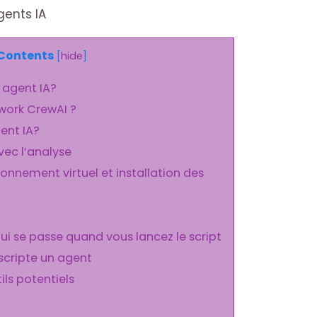
gents IA
Contents
[
hide
]
 agent IA?
work CrewAI ?
ent IA?
ec l’analyse
ronnement virtuel et installation des
ui se passe quand vous lancez le script
cripte un agent
tils potentiels