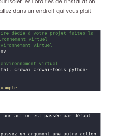
 isoler les librairies de l’installation
allez dans un endroit qui vous plait
ire dédié à votre projet faites la 
ironnement virtuel
nvironnement virtuel
env
 environnement virtuel
stall crewai crewai-tools python-
example
e une action est passée par défaut
 passez en argument une autre action