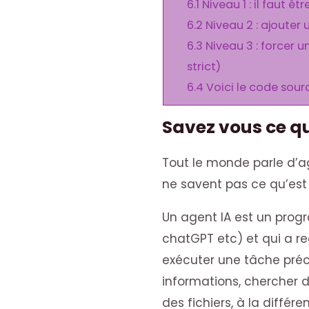
6.1
Niveau 1 : il faut êtr
6.2
Niveau 2 : ajouter
6.3
Niveau 3 : forcer 
strict)
6.4
Voici le code sour
Savez vous ce qu
Tout le monde parle d’
ne savent pas ce qu’est
Un agent IA est un prog
chatGPT etc) et qui a r
exécuter une tâche préci
informations, chercher 
des fichiers, à la différ