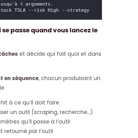
jusqu'à 
4
 arguments.
 --stock TSLA --risk High --strategy 
i se passe quand vous lancez le
 tâches
et décide qui fait quoi et dans
nt en séquence
, chacun produisant un
e :
it à ce qu’il doit faire
liser un outil (scraping, recherche…)
ètres qu’il passe à l’outil
t retourné par l’outil