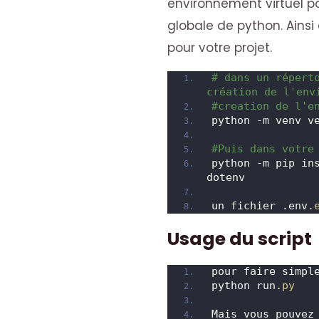
environnement virtuel pour
globale de python. Ainsi 
pour votre projet.
# dans un réperto
création de l'env
#creation de l'e
python -m venv v
#Puis dans votre
python -m pip in
dotenv
un fichier .env.
Usage du script
pour faire simpl
python run.
py
Mais vous pouvez