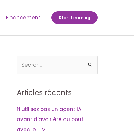
Financement
Start Learning
R
e
c
Articles récents
h
e
N’utilisez pas un agent IA
r
avant d’avoir été au bout
c
avec le LLM
h