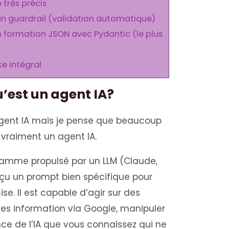
e très précis
 un guardrail (validation automatique)
un formation JSON avec Pydantic (le plus
ce intégral
’est un agent IA?
agent IA mais je pense que beaucoup
 vraiment un agent IA.
ramme propulsé par un LLM (Claude,
eçu un prompt bien spécifique pour
se. Il est capable d’agir sur des
des information via Google, manipuler
ence de l’IA que vous connaissez qui ne