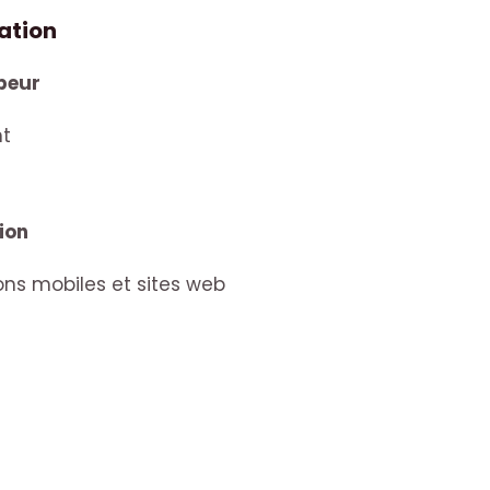
ation
peur
nt
ion
ns mobiles et sites web