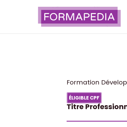
Aller
au
contenu
Formation Dévelop
ÉLIGIBLE CPF
Titre Professio