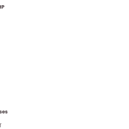
HP
ses
T