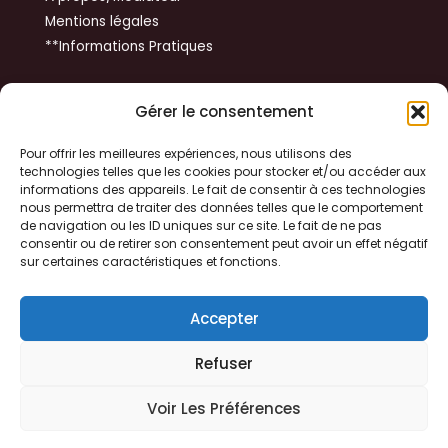
Mentions légales
**Informations Pratiques
Get In Touch
Gérer le consentement
14 rue du Tibet
Pour offrir les meilleures expériences, nous utilisons des
technologies telles que les cookies pour stocker et/ou accéder aux
31100 TOULOUSE
informations des appareils. Le fait de consentir à ces technologies
nous permettra de traiter des données telles que le comportement
de navigation ou les ID uniques sur ce site. Le fait de ne pas
+33 06 79 37 48 73
consentir ou de retirer son consentement peut avoir un effet négatif
sur certaines caractéristiques et fonctions.
yvon.huynh@gmail.com
Accepter
Refuser
Copyright © 2026 Formapedia
Voir Les Préférences
Powered by Formapedia