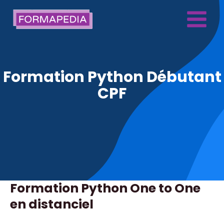
Aller
au
Main
contenu
Menu
Formation Python Débutant
CPF
Formation Python One to One
en distanciel