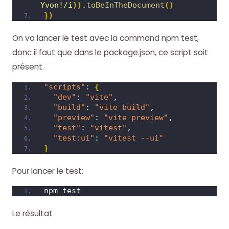
Yvon!/i
)
)
.
toBeInTheDocument
(
)
}
)
On va lancer le test avec la command npm test,
donc il faut que dans le package.json, ce script soit
présent.
"scripts"
: 
{
"dev"
: 
"vite"
,
"build"
: 
"vite build"
,
"preview"
: 
"vite preview"
,
"test"
: 
"vitest"
,
"test:ui"
: 
"vitest --ui"
}
Pour lancer le test:
npm test
Le résultat