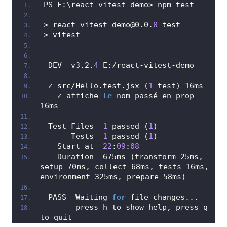
PS E:\react-vitest-demo> npm test
> react-vitest-demo@0.0.
0
 test
> vitest
 DEV  v3.2.
4
 E:/react-vitest-demo
 ✓ src/Hello.test.jsx (
1
 test) 16ms
   ✓ affiche 
le
 nom passé en prop 
16ms
 Test Files  
1
 passed (
1
)
      Tests  
1
 passed (
1
)
   Start at  
22
:
09
:
08
   Duration  675ms (transform 25ms, 
setup 70ms, collect 68ms, tests 16ms, 
environment 325ms, prepare 58ms)
 PASS  Waiting 
for
 file changes...
       press h to show help, press q 
to quit