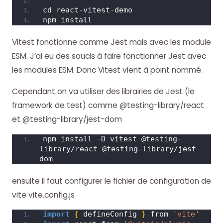
cd react-vitest-demo
npm install
Vitest fonctionne comme Jest mais avec les module
ESM. J’ai eu des soucis à faire fonctionner Jest avec
les modules ESM. Donc Vitest vient à point nommé.
Cependant on va utiliser des librairies de Jest (le
framework de test) comme @testing-library/react
et @testing-library/jest-dom
npm install -D vitest @testing-
library/react @testing-library/jest-
dom
ensuite il faut configurer le fichier de configuration de
vite vite.config.js
import
{
 defineConfig 
}
 from 
'vite'