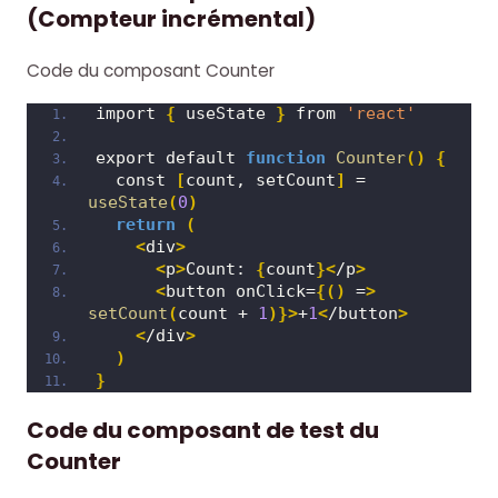
(Compteur incrémental)
Code du composant Counter
import 
{
 useState 
}
 from 
'react'
export default 
function
Counter
()
{
  const 
[
count, setCount
]
 = 
useState
(
0
)
return
(
<
div
>
<
p
>
Count: 
{
count
}<
/p
>
<
button onClick=
{()
 =
>
setCount
(
count + 
1
)}>
+
1
<
/button
>
<
/div
>
)
}
Code du composant de test du
Counter