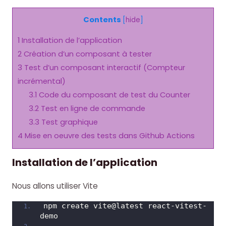
Contents
[
hide
]
1
Installation de l’application
2
Création d’un composant à tester
3
Test d’un composant interactif (Compteur
incrémental)
3.1
Code du composant de test du Counter
3.2
Test en ligne de commande
3.3
Test graphique
4
Mise en oeuvre des tests dans Github Actions
Installation de l’application
Nous allons utiliser Vite
npm create vite@latest react-vitest-
demo