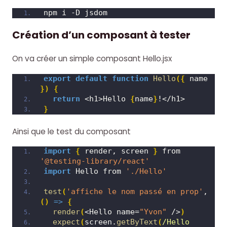
npm i -D jsdom
Création d’un composant à tester
On va créer un simple composant Hello.jsx
export
default
function
Hello
(
{
 name 
}
)
{
return
 <h1>Hello 
{
name
}
!</h1>
}
Ainsi que le test du composant
import
{
 render, screen 
}
 from 
'@testing-library/react'
import
 Hello from 
'./Hello'
test
(
'affiche le nom passé en prop'
, 
(
)
=>
{
render
(
<Hello name=
"Yvon"
 />
)
expect
(
screen.
getByText
(
/Hello 