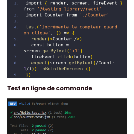
import 
{
 render, screen, fireEvent 
}
from 
'@testing-library/react'
import Counter from 
'./Counter'
test
(
'incrémente le compteur quand 
on clique'
, 
()
 =
>
{
render
(<
Counter /
>)
  const button = 
screen.
getByText
(
'+1'
)
  fireEvent.
click
(
button
)
expect
(
screen.
getByText
(
/Count: 
1
/i
))
.
toBeInTheDocument
()
})
Test en ligne de commande