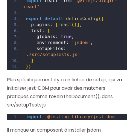
import
 react from 
'@vitejs/plugin-
react'
export
default
defineConfig
(
{
  plugins: 
[
react
(
)
]
,
  test: 
{
    globals: 
true
,
    environment: 
'jsdom'
,
    setupFiles: 
'./src/setupTests.js'
}
}
)
Plus spécifiquement il y a un fichier de setup, qui va
initialiser jest-DOM pour avoir des matchers
pratiques comme toBeInTheDocument(), dans
src/setupTests.js
import
'@testing-library/jest-dom'
Il manque un composant à installer jsdom