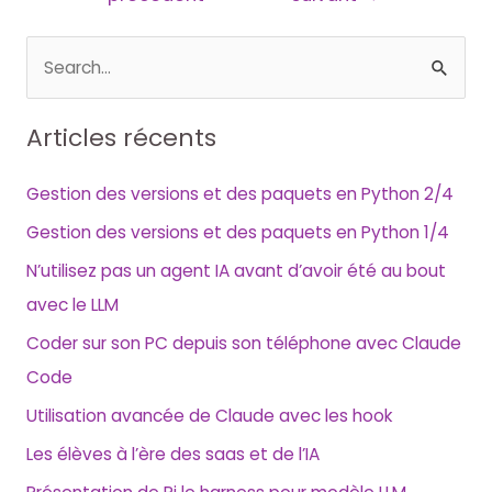
l’article
R
e
c
Articles récents
h
e
Gestion des versions et des paquets en Python 2/4
r
Gestion des versions et des paquets en Python 1/4
c
N’utilisez pas un agent IA avant d’avoir été au bout
h
avec le LLM
e
Coder sur son PC depuis son téléphone avec Claude
r
Code
Utilisation avancée de Claude avec les hook
:
Les élèves à l’ère des saas et de l’IA