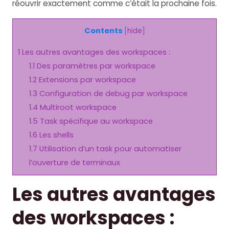
réouvrir exactement comme c’était la prochaine fois.
Contents
[
hide
]
1
Les autres avantages des workspaces :
1.1
Des paramètres par workspace
1.2
Extensions par workspace
1.3
Configuration de debug par workspace
1.4
Multiroot workspace
1.5
Task spécifique au workspace
1.6
Les shells
1.7
Utilisation d’un task pour automatiser
l’ouverture de terminaux
Les autres avantages
des workspaces :