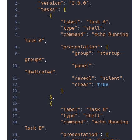
"version"
: 
"2.0.0"
,
"tasks"
: 
[
{
"label"
: 
"Task A"
,
"type"
: 
"shell"
,
"command"
: 
"echo Running 
Task A"
,
"presentation"
: 
{
"group"
: 
"startup-
groupA"
,
"panel"
: 
"dedicated"
,
"reveal"
: 
"silent"
,
"clear"
: 
true
}
}
,
{
"label"
: 
"Task B"
,
"type"
: 
"shell"
,
"command"
: 
"echo Running 
Task B"
,
"presentation"
: 
{