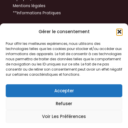
Mentions légales
**Informations Pratiques
Get In Touch
Gérer le consentement
14 rue du Tibet
Pour offrir les meilleures expériences, nous utilisons des
technologies telles que les cookies pour stocker et/ou accéder aux
31100 TOULOUSE
informations des appareils. Le fait de consentir à ces technologies
nous permettra de traiter des données telles que le comportement
de navigation ou les ID uniques sur ce site. Le fait de ne pas
+33 06 79 37 48 73
consentir ou de retirer son consentement peut avoir un effet négatif
sur certaines caractéristiques et fonctions.
yvon.huynh@gmail.com
Accepter
Refuser
Copyright © 2026 Formapedia
Voir Les Préférences
Powered by Formapedia