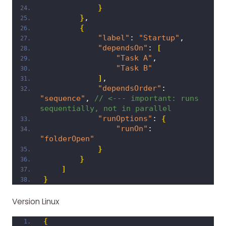
}
}
,
{
"label"
: 
"Startup"
,
"dependsOn"
: 
[
"Task A"
,
"Task B"
]
,
"dependsOrder"
: 
"sequence"
, 
// <--- important: runs 
sequentially, not in parallel
"runOptions"
: 
{
"runOn"
: 
"folderOpen"
}
}
]
}
Version Linux
{