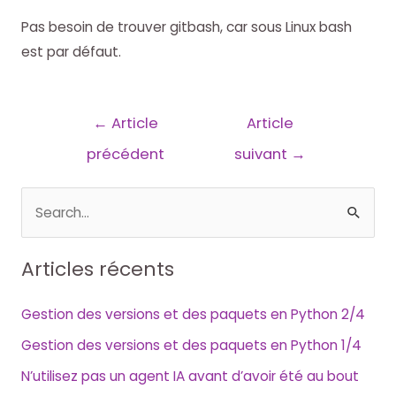
Pas besoin de trouver gitbash, car sous Linux bash
est par défaut.
Navigation
←
Article
Article
de
précédent
suivant
→
l’article
R
e
c
Articles récents
h
e
Gestion des versions et des paquets en Python 2/4
r
Gestion des versions et des paquets en Python 1/4
c
N’utilisez pas un agent IA avant d’avoir été au bout
h