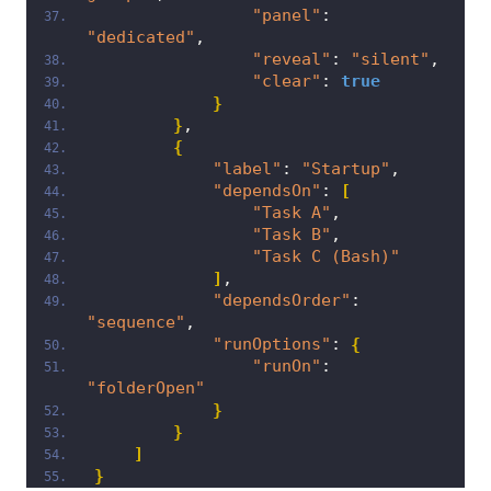
"panel"
: 
"dedicated"
,
"reveal"
: 
"silent"
,
"clear"
: 
true
}
}
,
{
"label"
: 
"Startup"
,
"dependsOn"
: 
[
"Task A"
,
"Task B"
,
"Task C (Bash)"
]
,
"dependsOrder"
: 
"sequence"
,
"runOptions"
: 
{
"runOn"
: 
"folderOpen"
}
}
]
}