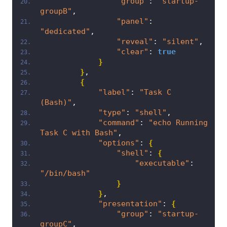
"group"
: 
"startup-
groupB"
,
"panel"
: 
"dedicated"
,
"reveal"
: 
"silent"
,
"clear"
: 
true
}
}
,
{
"label"
: 
"Task C 
(Bash)"
,
"type"
: 
"shell"
,
"command"
: 
"echo Running 
Task C with Bash"
,
"options"
: 
{
"shell"
: 
{
"executable"
: 
"/bin/bash"
}
}
,
"presentation"
: 
{
"group"
: 
"startup-
groupC"
,