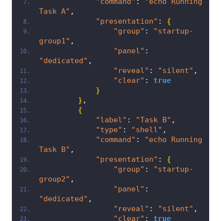
"command"
: 
"echo Running 
Task A"
,
"presentation"
: 
{
"group"
: 
"startup-
group1"
,
"panel"
: 
"dedicated"
,
"reveal"
: 
"silent"
,
"clear"
: 
true
}
}
,
{
"label"
: 
"Task B"
,
"type"
: 
"shell"
,
"command"
: 
"echo Running 
Task B"
,
"presentation"
: 
{
"group"
: 
"startup-
group2"
,
"panel"
: 
"dedicated"
,
"reveal"
: 
"silent"
,
"clear"
: 
true