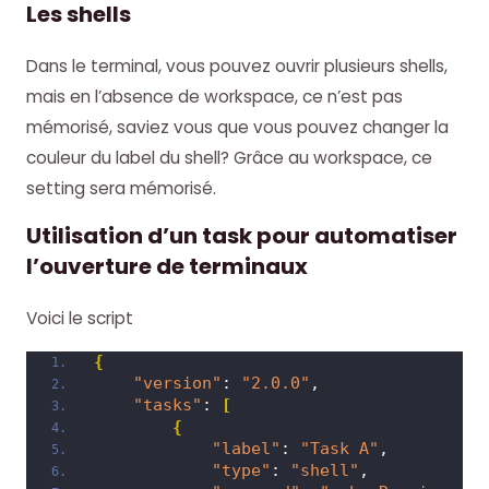
Les shells
Dans le terminal, vous pouvez ouvrir plusieurs shells,
mais en l’absence de workspace, ce n’est pas
mémorisé, saviez vous que vous pouvez changer la
couleur du label du shell? Grâce au workspace, ce
setting sera mémorisé.
Utilisation d’un task pour automatiser
l’ouverture de terminaux
Voici le script
{
"version"
: 
"2.0.0"
,
"tasks"
: 
[
{
"label"
: 
"Task A"
,
"type"
: 
"shell"
,