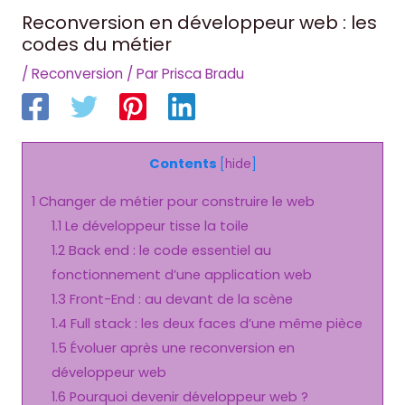
Reconversion en développeur web : les
codes du métier
/
Reconversion
/ Par
Prisca Bradu
Contents
[
hide
]
1
Changer de métier pour construire le web
1.1
Le développeur tisse la toile
1.2
Back end : le code essentiel au
fonctionnement d’une application web
1.3
Front-End : au devant de la scène
1.4
Full stack : les deux faces d’une même pièce
1.5
Évoluer après une reconversion en
développeur web
1.6
Pourquoi devenir développeur web ?