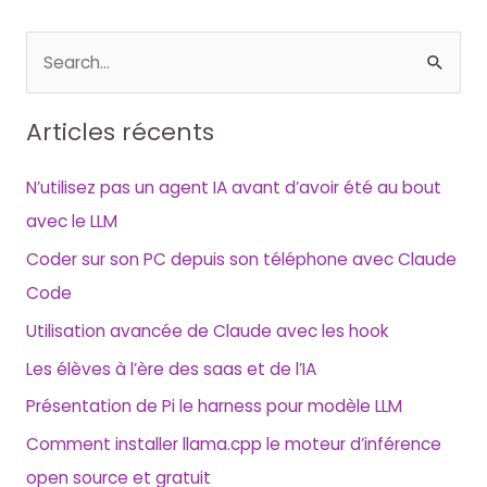
R
e
c
Articles récents
h
e
N’utilisez pas un agent IA avant d’avoir été au bout
r
avec le LLM
c
Coder sur son PC depuis son téléphone avec Claude
h
Code
e
Utilisation avancée de Claude avec les hook
r
Les élèves à l’ère des saas et de l’IA
Présentation de Pi le harness pour modèle LLM
:
Comment installer llama.cpp le moteur d’inférence
open source et gratuit