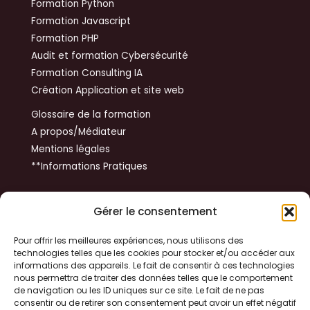
Formation Python
Formation Javascript
Formation PHP
Audit et formation Cybersécurité
Formation Consulting IA
Création Application et site web
Glossaire de la formation
A propos/Médiateur
Mentions légales
**Informations Pratiques
Get In Touch
Gérer le consentement
14 rue du Tibet
Pour offrir les meilleures expériences, nous utilisons des
technologies telles que les cookies pour stocker et/ou accéder aux
31100 TOULOUSE
informations des appareils. Le fait de consentir à ces technologies
nous permettra de traiter des données telles que le comportement
de navigation ou les ID uniques sur ce site. Le fait de ne pas
+33 06 79 37 48 73
consentir ou de retirer son consentement peut avoir un effet négatif