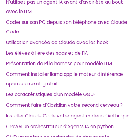
h
N’utilisez pas un agent IA avant d’avoir été au bout
e
avec le LLM
r
Coder sur son PC depuis son téléphone avec Claude
Code
:
Utilisation avancée de Claude avec les hook
Les élèves à l’ère des saas et de l’IA
Présentation de Pi le harness pour modèle LLM
Comment installer llama.cpp le moteur d’inférence
open source et gratuit
Les caractéristiques d’un modèle GGUF
Comment faire d’Obsidian votre second cerveau ?
Installer Claude Code votre agent codeur d’Anthropic
CrewAI un orchestrateur d’Agents IA en python