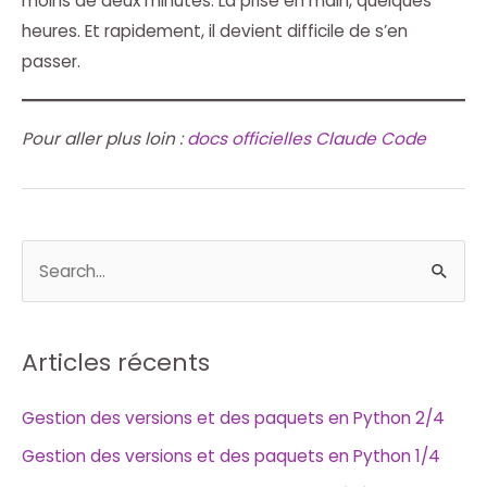
moins de deux minutes. La prise en main, quelques
heures. Et rapidement, il devient difficile de s’en
passer.
Pour aller plus loin :
docs officielles Claude Code
R
e
c
h
Articles récents
e
Gestion des versions et des paquets en Python 2/4
r
Gestion des versions et des paquets en Python 1/4
c