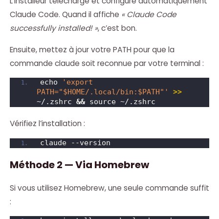
L’installeur télécharge et configure automatiquement
Claude Code. Quand il affiche
« Claude Code
successfully installed! »
, c’est bon.
Ensuite, mettez à jour votre PATH pour que la
commande claude soit reconnue par votre terminal :
echo 
'export 
PATH="$HOME/.local/bin:$PATH"'
>>
~/.zshrc 
&&
 source ~/.zshrc
Vérifiez l’installation :
claude --version
Méthode 2 — Via Homebrew
Si vous utilisez Homebrew, une seule commande suffit
: