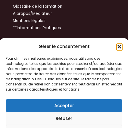
Glossaire de la formation
A propos/Médiateur
Mentions légales
**Informations Pratiques
Get In Touch
Gérer le consentement
14 rue du Tibet
Pour offrir les meilleures expériences, nous utilisons des
technologies telles que les cookies pour stocker et/ou accéder aux
31100 TOULOUSE
informations des appareils. Le fait de consentir à ces technologies
nous permettra de traiter des données telles que le comportement
de navigation ou les ID uniques sur ce site. Le fait de ne pas
+33 06 79 37 48 73
consentir ou de retirer son consentement peut avoir un effet négatif
sur certaines caractéristiques et fonctions.
yvon.huynh@gmail.com
Accepter
Refuser